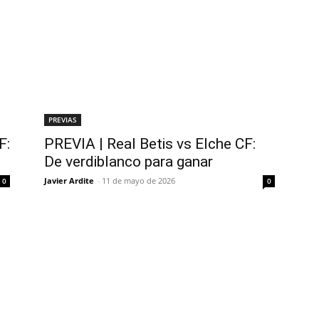
PREVIAS
F:
PREVIA | Real Betis vs Elche CF:
De verdiblanco para ganar
Javier Ardite
-
11 de mayo de 2026
0
0