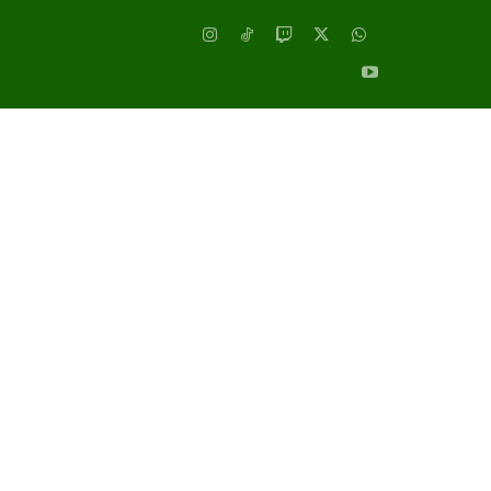
ÍA
MORE