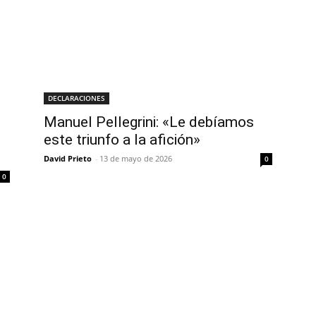
DECLARACIONES
Manuel Pellegrini: «Le debíamos
este triunfo a la afición»
David Prieto
-
13 de mayo de 2026
0
0