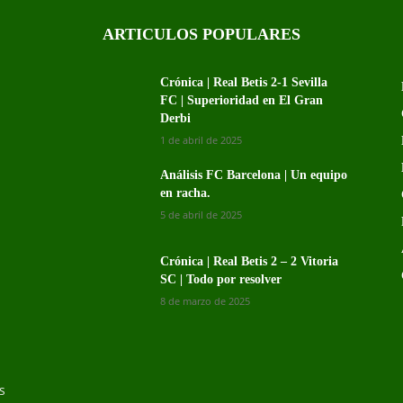
ARTICULOS POPULARES
Crónica | Real Betis 2-1 Sevilla
FC | Superioridad en El Gran
Derbi
1 de abril de 2025
Análisis FC Barcelona | Un equipo
en racha.
5 de abril de 2025
Crónica | Real Betis 2 – 2 Vitoria
SC | Todo por resolver
8 de marzo de 2025
s
s