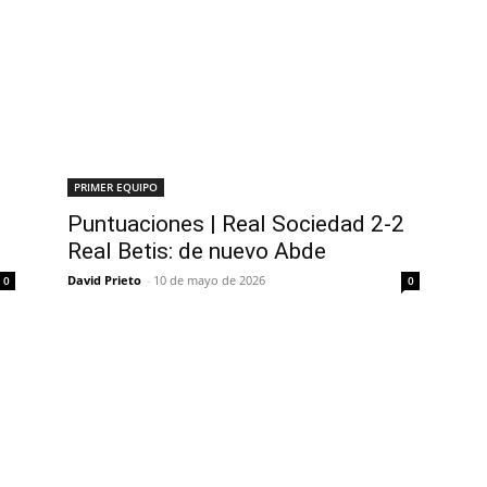
PRIMER EQUIPO
Puntuaciones | Real Sociedad 2-2
Real Betis: de nuevo Abde
David Prieto
-
10 de mayo de 2026
0
0