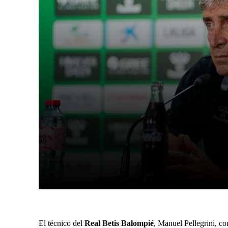
Facebook
X
Cuota
El técnico del
Real Betis Balompié
, Manuel Pellegrini, co