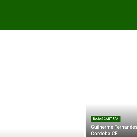
IPO
CANTERA
FEMENINO
PODCAST
GALER
BAJAS CANTERA
Guilherme Fernandes
Córdoba CF