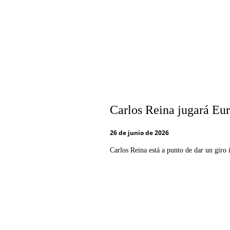
Carlos Reina jugará Eur
26 de junio de 2026
Carlos Reina está a punto de dar un giro 