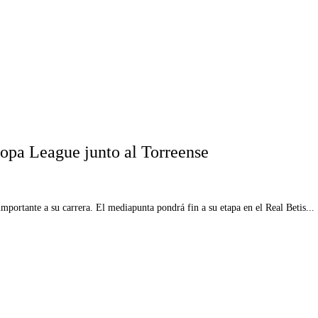
opa League junto al Torreense
importante a su carrera. El mediapunta pondrá fin a su etapa en el Real Betis...