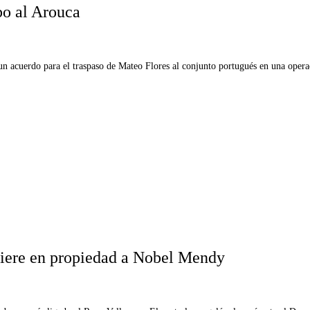
o al Arouca
un acuerdo para el traspaso de Mateo Flores al conjunto portugués en una opera
iere en propiedad a Nobel Mendy