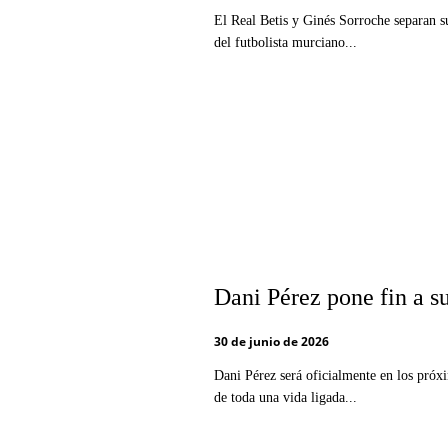
El Real Betis y Ginés Sorroche separan su
del futbolista murciano...
Dani Pérez pone fin a su
30 de junio de 2026
Dani Pérez será oficialmente en los próxi
de toda una vida ligada...