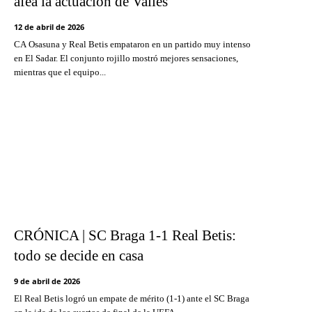
afea la actuación de Valles
12 de abril de 2026
CA Osasuna y Real Betis empataron en un partido muy intenso
en El Sadar. El conjunto rojillo mostró mejores sensaciones,
mientras que el equipo...
CRÓNICA | SC Braga 1-1 Real Betis:
todo se decide en casa
9 de abril de 2026
El Real Betis logró un empate de mérito (1-1) ante el SC Braga