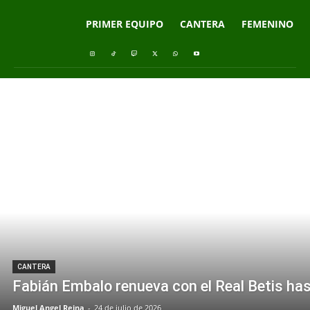
PRIMER EQUIPO
CANTERA
FEMENINO
CANTERA
Fabián Embalo renueva con el Real Betis ha
Miguel Angel Reina
-
24 de julio de 2026