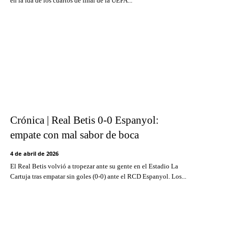
en la ida de los cuartos de final de la UEFA...
Crónica | Real Betis 0-0 Espanyol:
empate con mal sabor de boca
4 de abril de 2026
El Real Betis volvió a tropezar ante su gente en el Estadio La
Cartuja tras empatar sin goles (0-0) ante el RCD Espanyol. Los...