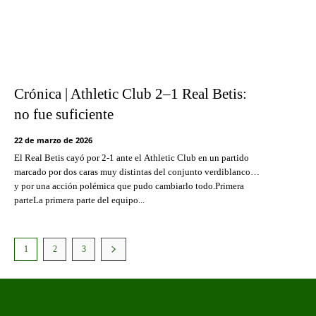
Crónica | Athletic Club 2–1 Real Betis:
no fue suficiente
22 de marzo de 2026
El Real Betis cayó por 2-1 ante el Athletic Club en un partido
marcado por dos caras muy distintas del conjunto verdiblanco…
y por una acción polémica que pudo cambiarlo todo.Primera
parteLa primera parte del equipo...
1
2
3