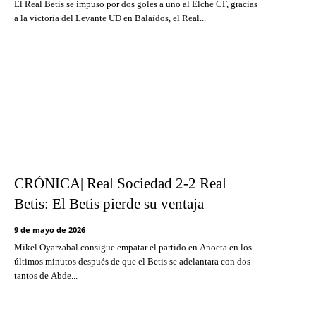
El Real Betis se impuso por dos goles a uno al Elche CF, gracias
a la victoria del Levante UD en Balaídos, el Real...
CRÓNICA| Real Sociedad 2-2 Real
Betis: El Betis pierde su ventaja
9 de mayo de 2026
Mikel Oyarzabal consigue empatar el partido en Anoeta en los
últimos minutos después de que el Betis se adelantara con dos
tantos de Abde...