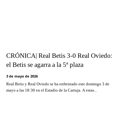
CRÓNICA| Real Betis 3-0 Real Oviedo:
el Betis se agarra a la 5ª plaza
3 de mayo de 2026
Real Betis y Real Oviedo se ha enfrentado este domingo 3 de
mayo a las 18:30 en el Estadio de la Cartuja. A estas...