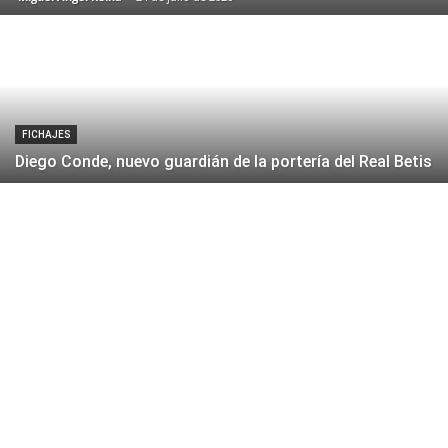
FICHAJES
Diego Conde, nuevo guardián de la portería del Real Betis