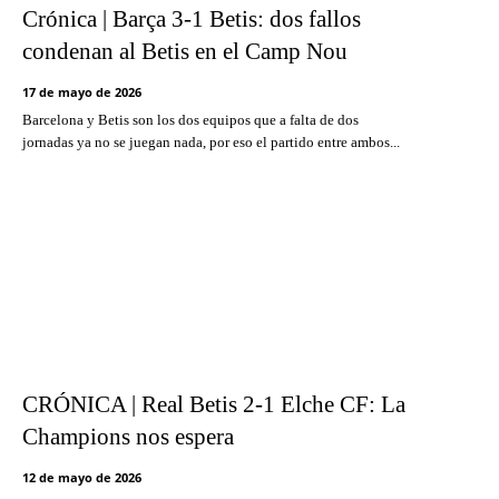
Crónica | Barça 3-1 Betis: dos fallos
condenan al Betis en el Camp Nou
17 de mayo de 2026
Barcelona y Betis son los dos equipos que a falta de dos
jornadas ya no se juegan nada, por eso el partido entre ambos...
CRÓNICA | Real Betis 2-1 Elche CF: La
Champions nos espera
12 de mayo de 2026