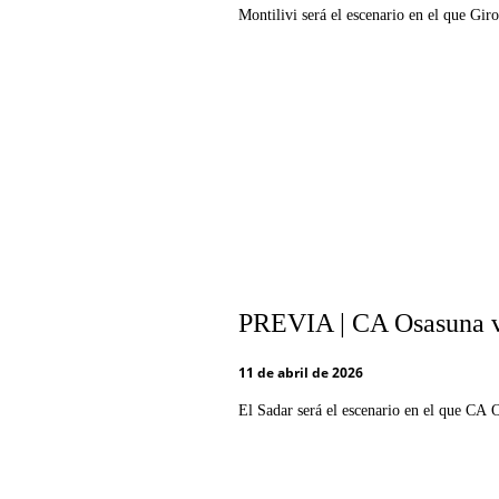
Montilivi será el escenario en el que Giro
PREVIA | CA Osasuna vs
11 de abril de 2026
El Sadar será el escenario en el que CA O