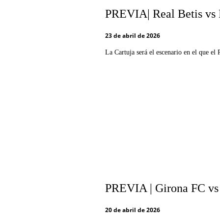
PREVIA| Real Betis vs R
23 de abril de 2026
La Cartuja será el escenario en el que el 
PREVIA | Girona FC vs 
20 de abril de 2026