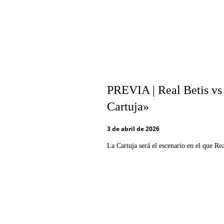
PREVIA | Real Betis vs
Cartuja»
3 de abril de 2026