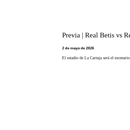
Previa | Real Betis vs 
2 de mayo de 2026
El estadio de La Cartuja será el escenario