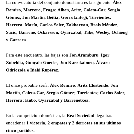
La convocatoria del conjunto donostiarra es la siguiente:
Álex
Remiro, Marrero, Fraga; Aihen, Aritz, Caleta-Car, Sergio
Gómez, Jon Martín, Beitia; Gorrotxategi, Turrientes,
Herrera, Marín, Carlos Soler, Zakharyan, Brais Méndez,
Sucic; Barrene, Oskarsson, Oyarzabal, Take, Wesley, Ochieng
y Carrera
Para este encuentro, las bajas son
Jon Aramburu
,
Igor
Zubeldia, Gonçalo Guedes, Jon Karrikaburu, Álvaro
Odriozola e Iñaki Rupérez
.
El once probable sería:
Álex Remiro; Aritz Elustondo, Jon
Martín, Caleta-Car, Sergio Gómez; Turrientes; Carlos Soler,
Herrera; Kubo, Oyarzabal y Barrenetxea.
En la competición doméstica, la
Real Sociedad
llega tras
encadenar
1 victoria, 2 empates y 2 derrotas en sus últimos
cinco partidos.