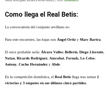
Jesús Rodríguez encara a Aihen Muñoz | Foto:
@RealBetis
Como llega el Real Betis:
La convocatoria del conjunto sevillano es:
Para este encuentro, las bajas son
Ángel Ortiz
y
Marc Bartra
.
El once probable sería:
Álvaro Valles
;
Bellerín
,
Diego Llorente
,
Natan
,
Ricardo Rodríguez
;
Amrabat
,
Fornals, Lo Celso
;
Antony
,
Cucho Hernández
y
Abde
.
En la competición doméstica, el
Real Betis
llega tras sumar
2
victorias y 3 empates en sus últimos cinco partidos.