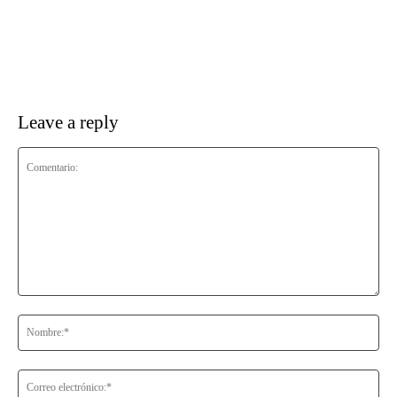
Leave a reply
Comentario:
No
Co
ele