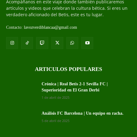
Acompáñanos en este viaje donde también publicaremos
artículos y videos que celebran la cultura bética. Si eres un
verdadero aficionado del Betis, este es tu lugar.
Contacto:
lavozverdiblancaa@gmail.com
ARTICULOS POPULARES
Crónica | Real Betis 2-1 Sevilla FC |
Superioridad en El Gran Derbi
1 de abril de 2025
Análisis FC Barcelona | Un equipo en racha.
5 de abril de 2025