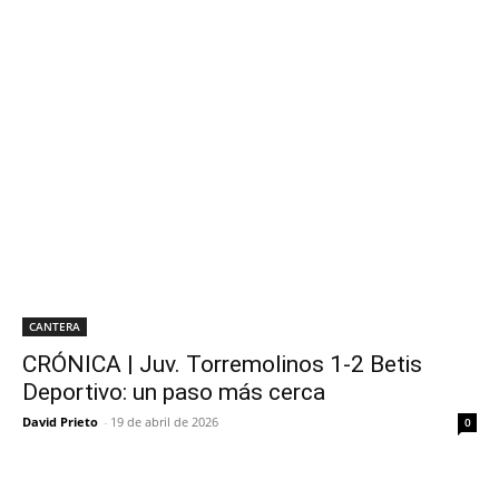
CANTERA
CRÓNICA | Juv. Torremolinos 1-2 Betis
Deportivo: un paso más cerca
David Prieto
-
19 de abril de 2026
0