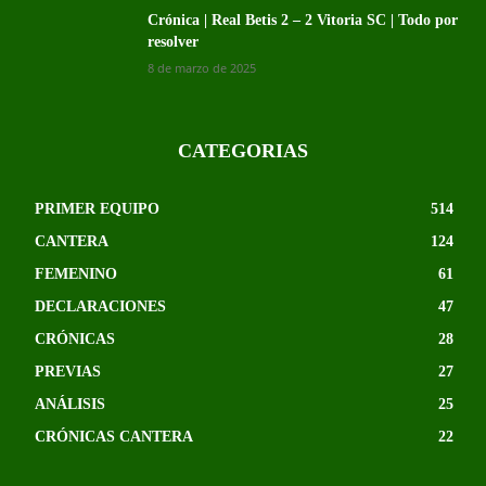
Crónica | Real Betis 2 – 2 Vitoria SC | Todo por
resolver
8 de marzo de 2025
CATEGORIAS
PRIMER EQUIPO
514
CANTERA
124
FEMENINO
61
DECLARACIONES
47
CRÓNICAS
28
PREVIAS
27
ANÁLISIS
25
CRÓNICAS CANTERA
22