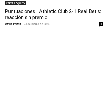
PRIMER EQUIPO
Puntuaciones | Athletic Club 2-1 Real Betis:
reacción sin premio
David Prieto
-
23 de marzo de 2026
0