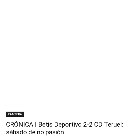
CANTERA
CRÓNICA | Betis Deportivo 2-2 CD Teruel:
sábado de no pasión