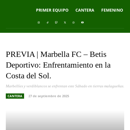
PRIMER EQUIPO
CANTERA
FEMENINO
PREVIA | Marbella FC – Betis
Deportivo: Enfrentamiento en la
Costa del Sol.
Marbellíes y verdiblancos se enfrentan este Sábado en tierras malagueñas.
CANTERA
27 de septiembre de 2025