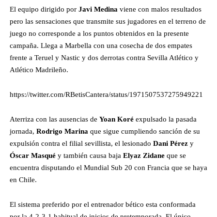
El equipo dirigido por
Javi Medina
viene con malos resultados
pero las sensaciones que transmite sus jugadores en el terreno de
juego no corresponde a los puntos obtenidos en la presente
campaña. Llega a Marbella con una cosecha de dos empates
frente a Teruel y Nastic y dos derrotas contra Sevilla Atlético y
Atlético Madrileño.
https://twitter.com/RBetisCantera/status/1971507537275949221
Aterriza con las ausencias de
Yoan Koré
expulsado la pasada
jornada,
Rodrigo Marina
que sigue cumpliendo sanción de su
expulsión contra el filial sevillista, el lesionado
Dani Pérez
y
Óscar Masqué
y también causa baja
Elyaz Zidane
que se
encuentra disputando el Mundial Sub 20 con Francia que se haya
en Chile.
El sistema preferido por el entrenador bético esta conformada
por la 4-2-3-1 habitual de inicios de pretemporada. El único