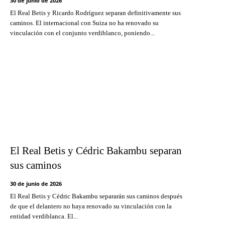
30 de junio de 2026
El Real Betis y Ricardo Rodríguez separan definitivamente sus
caminos. El internacional con Suiza no ha renovado su
vinculación con el conjunto verdiblanco, poniendo...
El Real Betis y Cédric Bakambu separan
sus caminos
30 de junio de 2026
El Real Betis y Cédric Bakambu separarán sus caminos después
de que el delantero no haya renovado su vinculación con la
entidad verdiblanca. El...