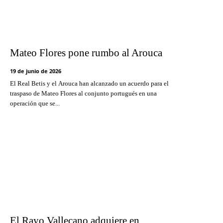
Mateo Flores pone rumbo al Arouca
19 de junio de 2026
El Real Betis y el Arouca han alcanzado un acuerdo para el
traspaso de Mateo Flores al conjunto portugués en una
operación que se...
El Rayo Vallecano adquiere en