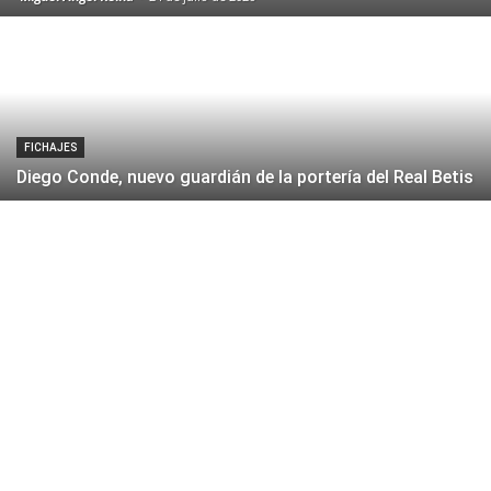
FICHAJES
Diego Conde, nuevo guardián de la portería del Real Betis