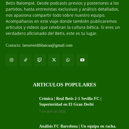
Betis Balompié. Desde podcasts previos y posteriores a los
partidos, hasta entrevistas exclusivas y análisis detallados,
nos apasiona compartir todo sobre nuestro equipo.
Acompáñanos en este viaje donde también publicaremos
artículos y videos que celebran la cultura bética. Si eres un
verdadero aficionado del Betis, este es tu lugar.
Contacto:
lavozverdiblancaa@gmail.com
ARTICULOS POPULARES
Crónica | Real Betis 2-1 Sevilla FC |
Superioridad en El Gran Derbi
1 de abril de 2025
Análisis FC Barcelona | Un equipo en racha.