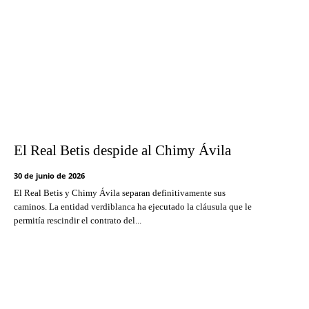
El Real Betis despide al Chimy Ávila
30 de junio de 2026
El Real Betis y Chimy Ávila separan definitivamente sus
caminos. La entidad verdiblanca ha ejecutado la cláusula que le
permitía rescindir el contrato del...