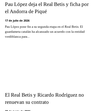
Pau López deja el Real Betis y ficha por
el Andorra de Piqué
17 de julio de 2026
Pau López pone fin a su segunda etapa en el Real Betis. El
guardameta catalán ha alcanzado un acuerdo con la entidad
verdiblanca para...
El Real Betis y Ricardo Rodríguez no
renuevan su contrato