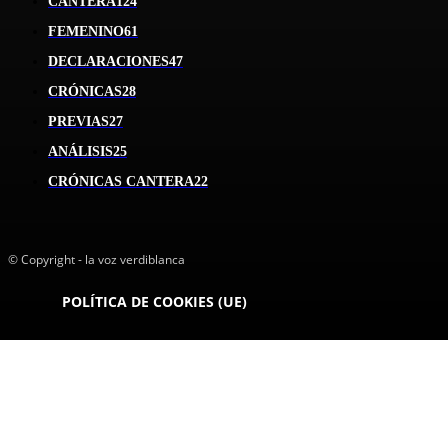
CANTERA
124
FEMENINO
61
DECLARACIONES
47
CRÓNICAS
28
PREVIAS
27
ANÁLISIS
25
CRÓNICAS CANTERA
22
© Copyright - la voz verdiblanca
POLÍTICA DE COOKIES (UE)