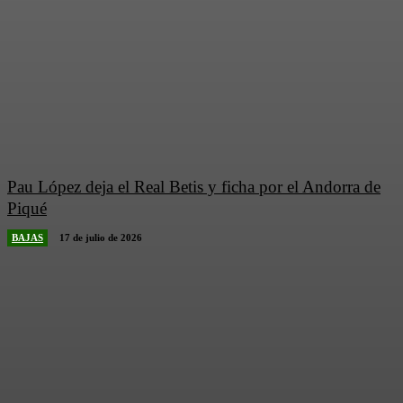
Pau López deja el Real Betis y ficha por el Andorra de
Piqué
BAJAS
17 de julio de 2026