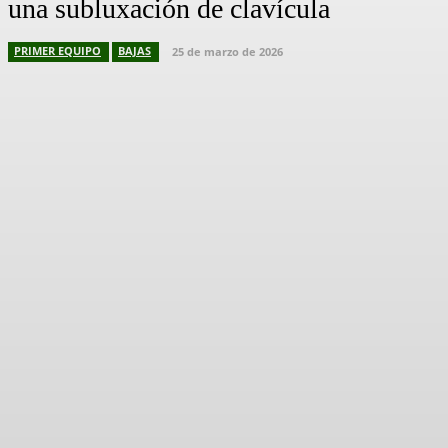
una subluxación de clavícula
PRIMER EQUIPO
BAJAS
25 de marzo de 2026
Facebook
X
Pinterest
WhatsApp