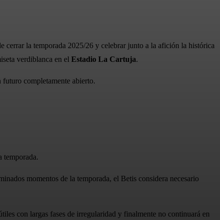
de cerrar la temporada 2025/26 y celebrar junto a la afición la histórica
miseta verdiblanca en el
Estadio La Cartuja
.
n futuro completamente abierto.
a temporada.
erminados momentos de la temporada, el Betis considera necesario
les con largas fases de irregularidad y finalmente no continuará en