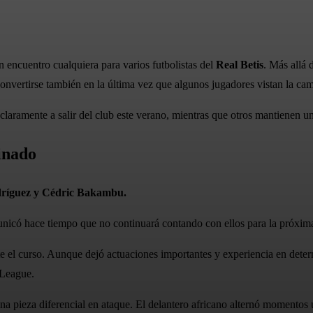
n encuentro cualquiera para varios futbolistas del
Real Betis
. Más allá 
convertirse también en la última vez que algunos jugadores vistan la ca
laramente a salir del club este verano, mientras que otros mantienen u
inado
ríguez y Cédric Bakambu.
unicó hace tiempo que no continuará contando con ellos para la próxim
nte el curso. Aunque dejó actuaciones importantes y experiencia en det
 League.
pieza diferencial en ataque. El delantero africano alternó momentos úti