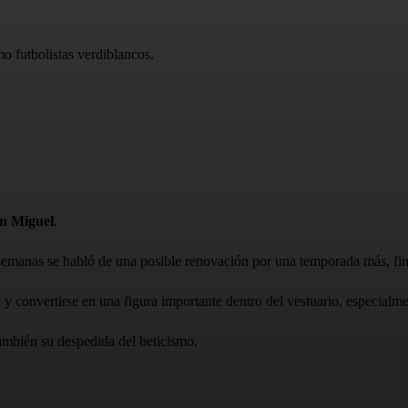
o futbolistas verdiblancos.
n Miguel
.
semanas se habló de una posible renovación por una temporada más, fi
ida y convertirse en una figura importante dentro del vestuario, especialm
también su despedida del beticismo.