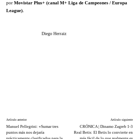
por
Movistar Plus+ (canal M+ Liga de Campeones / Europa
League)
.
Diego Herraiz
Artículo anterior
Artículo siguiente
Manuel Pellegrini: «Sumar tres
CRÓNICA | Dinamo Zagreb 1-3
puntos más nos dejaría
Real Betis: El Betis lo convierte en
prácticamente clasificados para la
más fácil de lo que realmente es