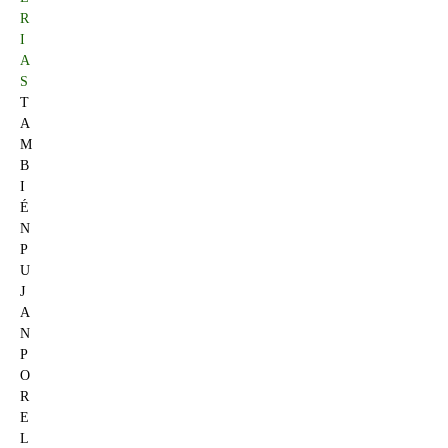
R
I
A
S
T
A
M
B
I
É
N
P
U
J
A
N
P
O
R
E
L