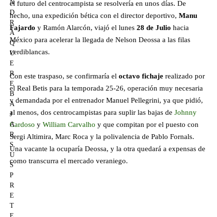
N
el futuro del centrocampista se resolvería en unos días. De
D
hecho, una expedición bética con el director deportivo,
Manu
R
Fajardo
y Ramón Alarcón, viajó el lunes
28 de Julio
hacia
Á
México para acelerar la llegada de Nelson Deossa a las filas
Q
verdiblancas.
U
E
R
Con este traspaso, se confirmaría el
octavo fichaje
realizado por
E
el Real Betis para la temporada 25-26, operación muy necesaria
B
y demandada por el entrenador Manuel Pellegrini, ya que pidió,
A
al menos, dos centrocampistas para suplir las bajas de
Johnny
J
A
Cardoso
y
William Carvalho
y que compitan por el puesto con
R
Sergi Altimira, Marc Roca y la polivalencia de Pablo Fornals.
S
Una vacante la ocuparía Deossa, y la otra quedará a expensas de
U
como transcurra el mercado veraniego.
S
P
R
E
T
E