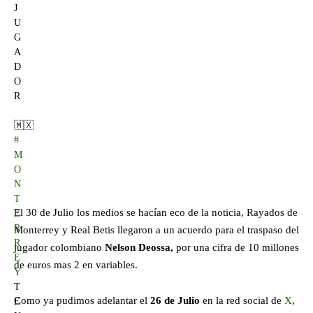
J
U
G
A
D
O
R
🇲🇽
#
M
O
N
T
El 30 de Julio los medios se hacían eco de la noticia, Rayados de
E
R
Monterrey y Real Betis llegaron a un acuerdo para el traspaso del
R
jugador colombiano
Nelson Deossa,
por una cifra de 10 millones
E
de euros mas 2 en variables.
Y
T
Como ya pudimos adelantar el
26 de Julio
en la red social de
X
,
E