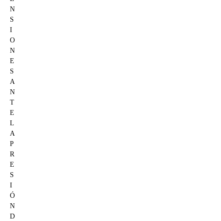
N
S
I
O
N
E
S
A
N
T
E
L
A
P
R
E
S
I
Ó
N
D