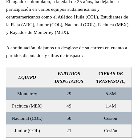
El jugador colombiano, a la edad de 25 años, ha dejado su
participación en varios equipos sudamericanos y
centroamericanos como el Atlético Huila (COL), Estudiantes de
la Plata (ARG), Junior (COL), Nacional (COL), Pachuca (MEX)
y Rayados de Monterrey (MEX).
A continuación, dejamos un desglose de su carrera en cuanto a
partidos disputados y cifras de traspaso:
PARTIDOS
CIFRAS DE
EQUIPO
DISPUTADOS
TRASPASO
(€)
Monterrey
29
5.8M
Pachuca (MEX)
49
1.4M
Nacional (COL)
50
Cesión
Junior (COL)
21
Cesión