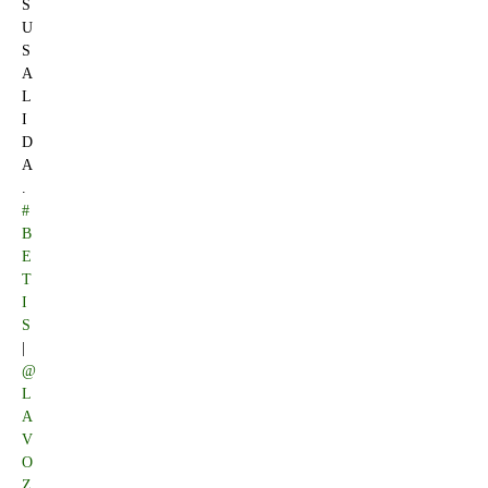
S
U
S
A
L
I
D
A
.
#
B
E
T
I
S
|
@
L
A
V
O
Z