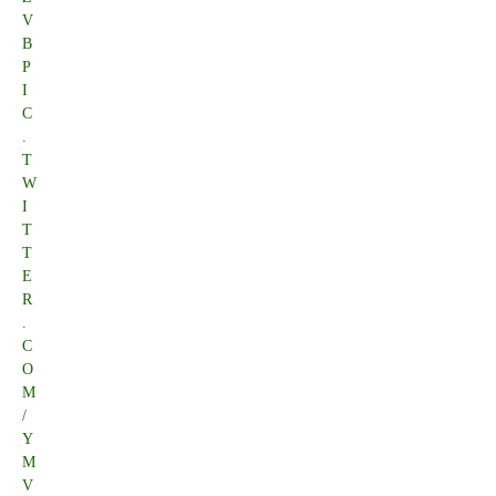
V
B
P
I
C
.
T
W
I
T
T
E
R
.
C
O
M
/
Y
M
V