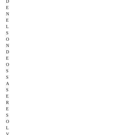
D
E
N
E
L
S
O
N
D
E
O
S
S
A
S
E
R
E
S
O
L
V