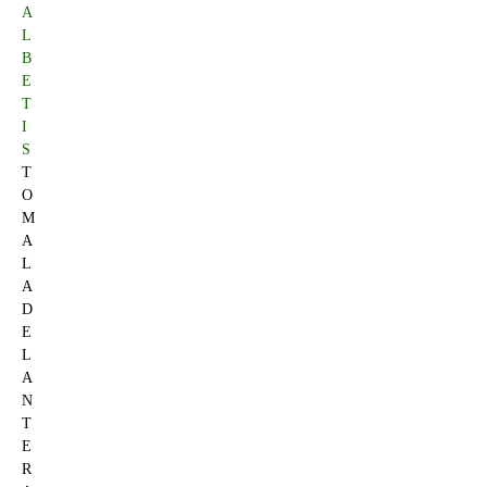
A
L
B
E
T
I
S
T
O
M
A
L
A
D
E
L
A
N
T
E
R