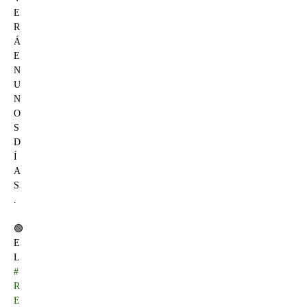
E
R
Á
E
N
U
N
O
S
D
Í
A
S
.
🟢
E
L
#
R
E