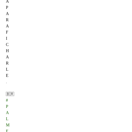
A
P
A
R
A
F
I
C
H
A
R
L
E
.
🇧🇷
#
P
A
L
M
E