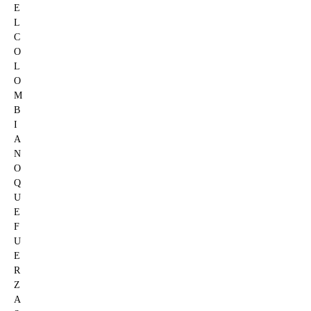
E
L
C
O
L
O
M
B
I
A
N
O
Q
U
E
F
U
E
R
Z
A