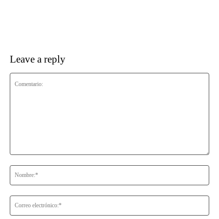
Leave a reply
Comentario:
No
Co
ele