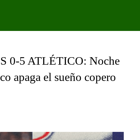
IPO
CANTERA
FEMENINO
PODCAST
GALER
 0-5 ATLÉTICO: Noche
tico apaga el sueño copero