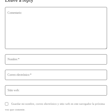
Leave a reply
Comentario:
No
Co
ele
Sit
we
Guardar mi nombre, correo electrónico y sitio web en este navegador la próxima
vez que comente.