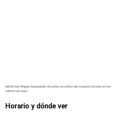
Adrián San Miguel despejando de puños un centro del conjunto ilicitano en los
cuartos de copa.
Horario y dónde ver