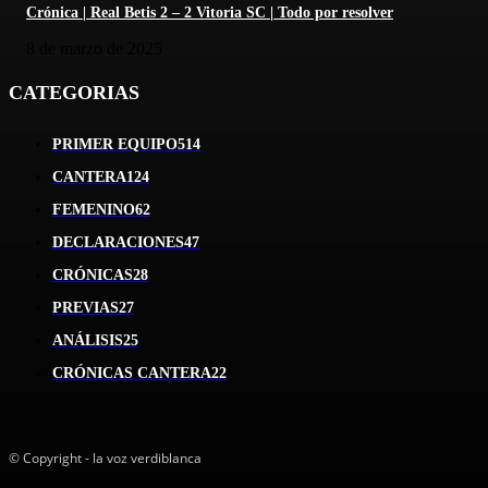
Crónica | Real Betis 2 – 2 Vitoria SC | Todo por resolver
8 de marzo de 2025
CATEGORIAS
PRIMER EQUIPO
514
CANTERA
124
FEMENINO
62
DECLARACIONES
47
CRÓNICAS
28
PREVIAS
27
ANÁLISIS
25
CRÓNICAS CANTERA
22
© Copyright - la voz verdiblanca