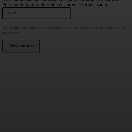
Por favor ingrese su dirección de correo electrónico aquí
Sitio
web:
Guardar mi nombre, correo electrónico y sitio web en este navegador la próxima vez
que comente.