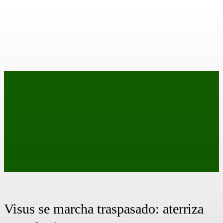
PRIMER EQUIPO
CANTERA
FEMENINO
PODCAS
Visus se marcha traspasado: aterriza