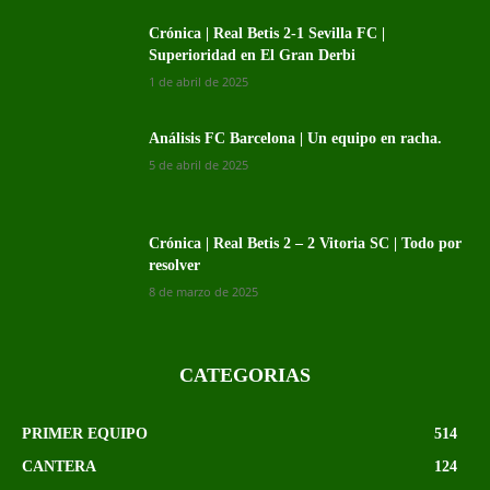
Crónica | Real Betis 2-1 Sevilla FC |
Superioridad en El Gran Derbi
1 de abril de 2025
Análisis FC Barcelona | Un equipo en racha.
5 de abril de 2025
Crónica | Real Betis 2 – 2 Vitoria SC | Todo por
resolver
8 de marzo de 2025
CATEGORIAS
PRIMER EQUIPO
514
CANTERA
124