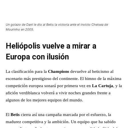
Un golazo de Dani le dio al Betis la victoria ante el invicto Chelsea de
Mourinho en 2005.
Heliópolis vuelve a mirar a
Europa con ilusión
La clasificación para la
Champions
devuelve al beticismo al
escenario más prestigioso del continente. El himno de la máxima
competición europea sonará por primera vez en
La Cartuja
, y la
afición verdiblanca volverá a vivir noches grandes frente a
algunos de los mejores equipos del mundo.
El
Betis
cierra así una campaña marcada por el esfuerzo, la
madurez competitiva y la ambición. Un equipo que ha sabido