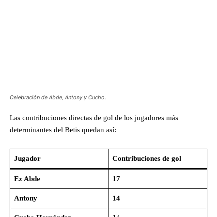
Celebración de Abde, Antony y Cucho.
Las contribuciones directas de gol de los jugadores más
determinantes del Betis quedan así:
Jugador
Contribuciones de gol
Ez Abde
17
Antony
14