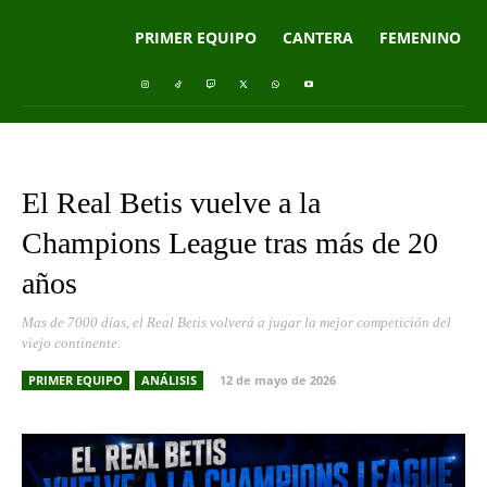
PRIMER EQUIPO
CANTERA
FEMENINO
El Real Betis vuelve a la
Champions League tras más de 20
años
Mas de 7000 días, el Real Betis volverá a jugar la mejor competición del
viejo continente.
PRIMER EQUIPO
ANÁLISIS
12 de mayo de 2026