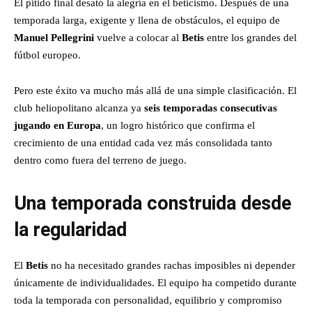
El pitido final desató la alegría en el beticismo. Después de una
temporada larga, exigente y llena de obstáculos, el equipo de
Manuel Pellegrini
vuelve a colocar al
Betis
entre los grandes del
fútbol europeo.
Pero este éxito va mucho más allá de una simple clasificación. El
club heliopolitano alcanza ya
seis temporadas consecutivas
jugando en Europa
, un logro histórico que confirma el
crecimiento de una entidad cada vez más consolidada tanto
dentro como fuera del terreno de juego.
Una temporada construida desde
la regularidad
El
Betis
no ha necesitado grandes rachas imposibles ni depender
únicamente de individualidades. El equipo ha competido durante
toda la temporada con personalidad, equilibrio y compromiso