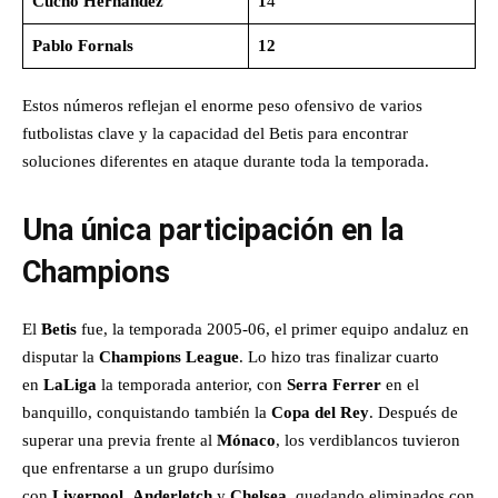
Cucho Hernández
1
4
Pablo Fornals
12
Estos números reflejan el enorme peso ofensivo de varios
futbolistas clave y la capacidad del Betis para encontrar
soluciones diferentes en ataque durante toda la temporada.
Una única participación en la
Champions
El
Betis
fue, la temporada 2005-06, el primer equipo andaluz en
disputar la
Champions League
. Lo hizo tras finalizar cuarto
en
LaLiga
la temporada anterior, con
Serra Ferrer
en el
banquillo, conquistando también la
Copa del Rey
. Después de
superar una previa frente al
Mónaco
, los verdiblancos tuvieron
que enfrentarse a un grupo durísimo
con
Liverpool
,
Anderletch
y
Chelsea
, quedando eliminados con