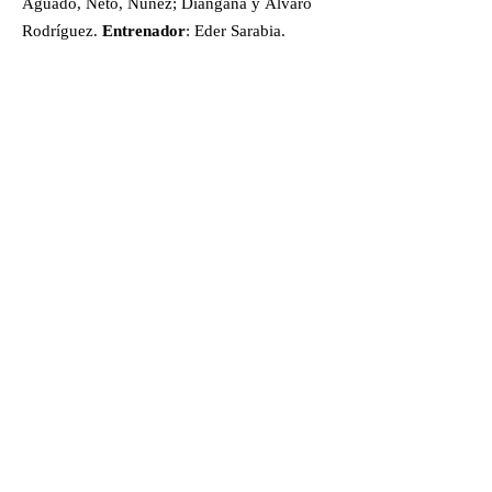
Aguado, Neto, Núñez; Diangana y Álvaro
Rodríguez.
Entrenador
: Eder Sarabia.