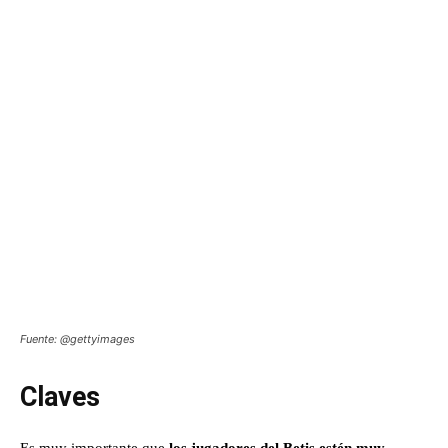
Fuente: @gettyimages
Claves
Es muy importante que
los jugadores del Betis estén muy