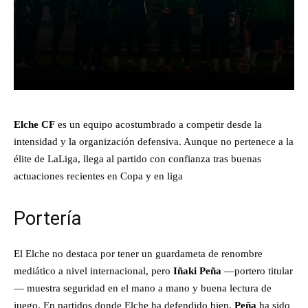
Facebook
X
Pinterest
What
Elche CF
es un equipo acostumbrado a competir desde la
intensidad y la organización defensiva. Aunque no pertenece a la
élite de LaLiga, llega al partido con confianza tras buenas
actuaciones recientes en Copa y en liga
Portería
El Elche no destaca por tener un guardameta de renombre
mediático a nivel internacional, pero
Iñaki Peña
—portero titular
— muestra seguridad en el mano a mano y buena lectura de
juego. En partidos donde Elche ha defendido bien,
Peña
ha sido