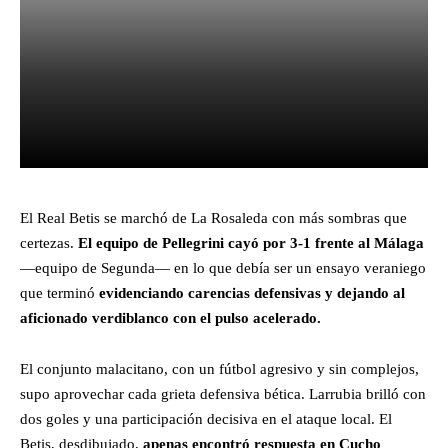
Facebook
X
Pinterest
What
El Real Betis se marchó de La Rosaleda con más sombras que
certezas.
El equipo de Pellegrini cayó por 3-1 frente al Málaga
—equipo de Segunda— en lo que debía ser un ensayo veraniego
que terminó
evidenciando carencias defensivas y dejando al
aficionado verdiblanco con el pulso acelerado.
El conjunto malacitano, con un fútbol agresivo y sin complejos,
supo aprovechar cada grieta defensiva bética. Larrubia brilló con
dos goles y una participación decisiva en el ataque local. El
Betis, desdibujado,
apenas encontró respuesta en Cucho