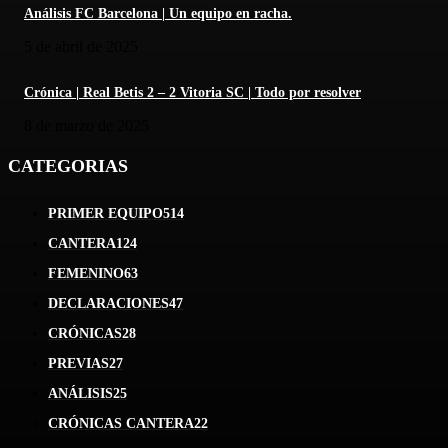
Análisis FC Barcelona | Un equipo en racha.
5 de abril de 2025
Crónica | Real Betis 2 – 2 Vitoria SC | Todo por resolver
8 de marzo de 2025
CATEGORIAS
PRIMER EQUIPO
514
CANTERA
124
FEMENINO
63
DECLARACIONES
47
CRÓNICAS
28
PREVIAS
27
ANÁLISIS
25
CRÓNICAS CANTERA
22