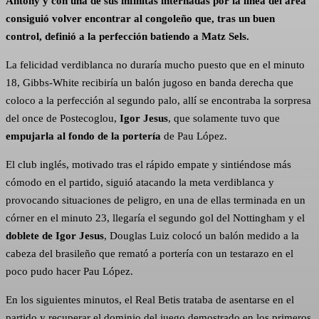
Antony y con una de sus infinitas internadas por la línea del área
consiguió volver encontrar al congoleño que, tras un buen
control, definió a la perfección batiendo a Matz Sels.
La felicidad verdiblanca no duraría mucho puesto que en el minuto
18, Gibbs-White recibiría un balón jugoso en banda derecha que
coloco a la perfección al segundo palo, allí se encontraba la sorpresa
del once de Postecoglou,
Igor Jesus
, que solamente tuvo que
empujarla al fondo de la portería
de Pau López.
El club inglés, motivado tras el rápido empate y sintiéndose más
cómodo en el partido, siguió atacando la meta verdiblanca y
provocando situaciones de peligro, en una de ellas terminada en un
córner en el minuto 23, llegaría el segundo gol del Nottingham y el
doblete de Igor Jesus
, Douglas Luiz colocó un balón medido a la
cabeza del brasileño que remató a portería con un testarazo en el
poco pudo hacer Pau López.
En los siguientes minutos, el Real Betis trataba de asentarse en el
partido y recuperar el dominio del juego demostrado en los primeros