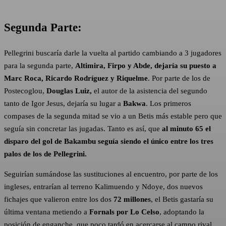
Segunda Parte:
Pellegrini buscaría darle la vuelta al partido cambiando a 3 jugadores
para la segunda parte,
Altimira, Firpo y Abde, dejaría su puesto a
Marc Roca, Ricardo Rodríguez y Riquelme
. Por parte de los de
Postecoglou,
Douglas Luiz,
el autor de la asistencia del segundo
tanto de Igor Jesus, dejaría su lugar a
Bakwa
. Los primeros
compases de la segunda mitad se vio a un Betis más estable pero que
seguía sin concretar las jugadas. Tanto es así, que
al minuto 65 el
disparo del gol de Bakambu seguía siendo el único entre los tres
palos de los de Pellegrini.
Seguirían sumándose las sustituciones al encuentro, por parte de los
ingleses, entrarían al terreno Kalimuendo y Ndoye, dos nuevos
fichajes que valieron entre los dos
72 millones
, el Betis gastaría su
última ventana metiendo a
Fornals por Lo Celso
, adoptando la
posición de enganche, que poco tardó en acercarse al campo rival