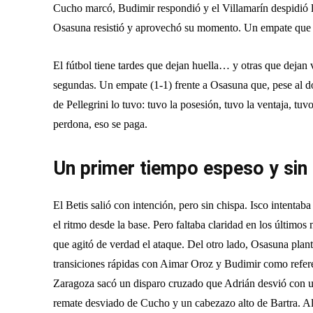
Cucho marcó, Budimir respondió y el Villamarín despidió l
Osasuna resistió y aprovechó su momento. Un empate que 
El fútbol tiene tardes que dejan huella… y otras que dejan 
segundas. Un empate (1-1) frente a Osasuna que, pese al d
de Pellegrini lo tuvo: tuvo la posesión, tuvo la ventaja, tuvo
perdona, eso se paga.
Un primer tiempo espeso y sin 
El Betis salió con intención, pero sin chispa. Isco intenta
el ritmo desde la base. Pero faltaba claridad en los último
que agitó de verdad el ataque. Del otro lado, Osasuna pla
transiciones rápidas con Aimar Oroz y Budimir como refere
Zaragoza sacó un disparo cruzado que Adrián desvió con un
remate desviado de Cucho y un cabezazo alto de Bartra. Al