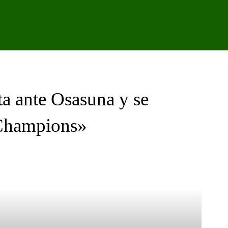
IPO
CANTERA
FEMENINO
PODCAST
GALER
ta ante Osasuna y se
 Champions»