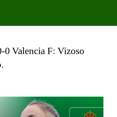
IPO
CANTERA
FEMENINO
PODCAST
GALER
0-0 Valencia F: Vizoso
.