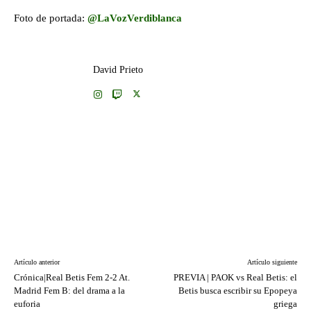
Foto de portada:
@LaVozVerdiblanca
David Prieto
Artículo anterior
Artículo siguiente
Crónica|Real Betis Fem 2-2 At.
PREVIA | PAOK vs Real Betis: el
Madrid Fem B: del drama a la
Betis busca escribir su Epopeya
euforia
griega