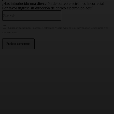
¡Has introducido una dirección de correo electrónico incorrecta!
Por favor ingrese su dirección de correo electrónico aquí
Sitio
web:
Guardar mi nombre, correo electrónico y sitio web en este navegador la próxima vez
que comente.