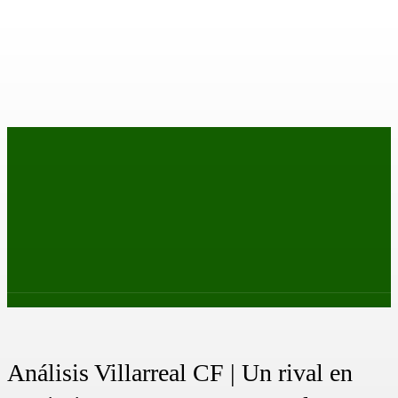
PRIMER EQUIPO
CANTERA
FEMENINO
PODCAS
Análisis Villarreal CF | Un rival en