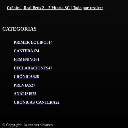
Crónica | Real Betis 2 – 2 Vitoria SC | Todo por resolver
8 de marzo de 2025
CATEGORIAS
PRIMER EQUIPO
514
CANTERA
124
FEMENINO
61
DECLARACIONES
47
CRÓNICAS
28
PREVIAS
27
ANÁLISIS
25
CRÓNICAS CANTERA
22
© Copyright - la voz verdiblanca