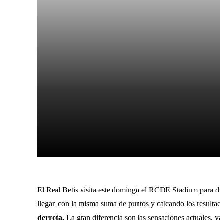
Facebook
X
Cuota
El Real Betis visita este domingo el RCDE Stadium para d
llegan con la misma suma de puntos y calcando los resulta
derrota.
La gran diferencia son las sensaciones actuales, y