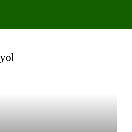
IPO
CANTERA
FEMENINO
PODCAST
GALER
yol