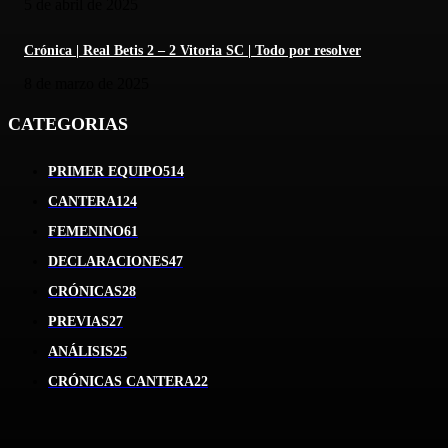
5 de abril de 2025
Crónica | Real Betis 2 – 2 Vitoria SC | Todo por resolver
8 de marzo de 2025
CATEGORIAS
PRIMER EQUIPO
514
CANTERA
124
FEMENINO
61
DECLARACIONES
47
CRÓNICAS
28
PREVIAS
27
ANÁLISIS
25
CRÓNICAS CANTERA
22