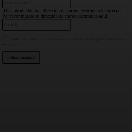
electrónico:*
¡Has introducido una dirección de correo electrónico incorrecta!
Por favor ingrese su dirección de correo electrónico aquí
Sitio
web:
Guardar mi nombre, correo electrónico y sitio web en este navegador la próxima vez
que comente.