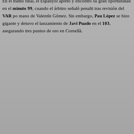
En el tramo final, el Espanyol apretó y encontró su gran oportunidad
en el
minuto 99
, cuando el árbitro señaló penalti tras revisión del
VAR
po mano de Valentín Gómez. Sin embargo,
Pau López
se hizo
gigante y detuvo el lanzamiento de
Javi Puado
en el
103
,
asegurando tres puntos de oro en Cornellà.