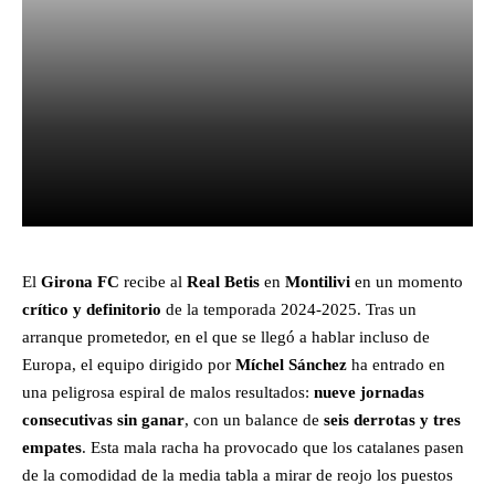
Facebook
X
Pinterest
What
El
Girona FC
recibe al
Real Betis
en
Montilivi
en un momento
crítico y definitorio
de la temporada 2024-2025. Tras un
arranque prometedor, en el que se llegó a hablar incluso de
Europa, el equipo dirigido por
Míchel Sánchez
ha entrado en
una peligrosa espiral de malos resultados:
nueve jornadas
consecutivas sin ganar
, con un balance de
seis derrotas y tres
empates
. Esta mala racha ha provocado que los catalanes pasen
de la comodidad de la media tabla a mirar de reojo los puestos