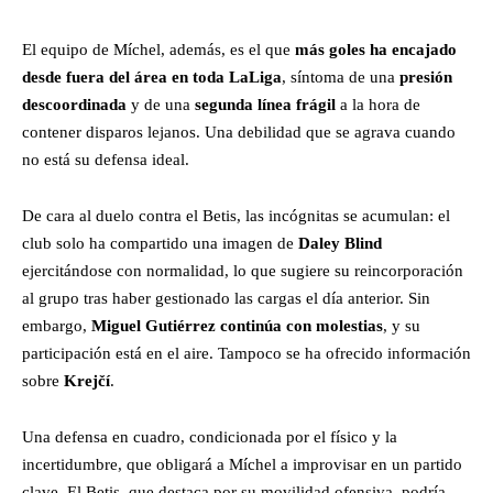
El equipo de Míchel, además, es el que
más goles ha encajado
desde fuera del área en toda LaLiga
, síntoma de una
presión
descoordinada
y de una
segunda línea frágil
a la hora de
contener disparos lejanos. Una debilidad que se agrava cuando
no está su defensa ideal.
De cara al duelo contra el Betis, las incógnitas se acumulan: el
club solo ha compartido una imagen de
Daley Blind
ejercitándose con normalidad, lo que sugiere su reincorporación
al grupo tras haber gestionado las cargas el día anterior. Sin
embargo,
Miguel Gutiérrez continúa con molestias
, y su
participación está en el aire. Tampoco se ha ofrecido información
sobre
Krejčí
.
Una defensa en cuadro, condicionada por el físico y la
incertidumbre, que obligará a Míchel a improvisar en un partido
clave. El Betis, que destaca por su movilidad ofensiva, podría