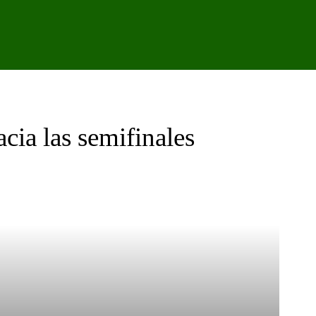
IPO
CANTERA
FEMENINO
PODCAST
GALER
cia las semifinales