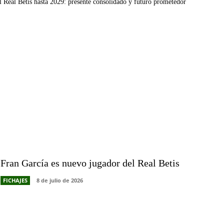
l Real Betis hasta 2029: presente consolidado y futuro prometedor
Fran García es nuevo jugador del Real Betis
FICHAJES
8 de julio de 2026