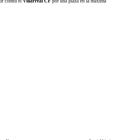
ir contra el
Villarreal CF
por una plaza en la máxima