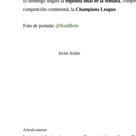
El domingo llegará la
segunda final de la semana
, compet
competición continental, la
Champions League
.
Foto de portada:
@RealBetis
Javier Ardite
Artículo anterior