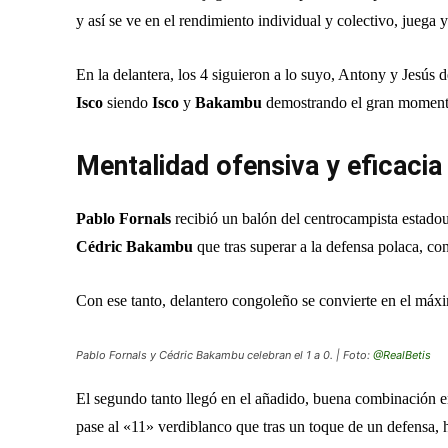
y así se ve en el rendimiento individual y colectivo, juega y
En la delantera, los 4 siguieron a lo suyo, Antony y Jesús 
Isco
siendo
Isco
y
Bakambu
demostrando el gran momento 
Mentalidad ofensiva y eficaci
Pablo Fornals
recibió un balón del centrocampista estado
Cédric Bakambu
que tras superar a la defensa polaca, co
Con ese tanto, delantero congoleño se convierte en el máx
Pablo Fornals y Cédric Bakambu celebran el 1 a 0. | Foto:
@RealBetis
El segundo tanto llegó en el añadido, buena combinación 
pase al «11» verdiblanco que tras un toque de un defensa, 