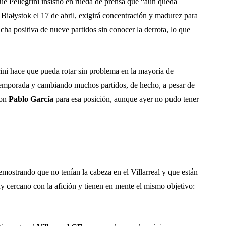
que Pellegrini insistió en rueda de prensa que “aún queda
 Białystok el 17 de abril, exigirá concentración y madurez para
cha positiva de nueve partidos sin conocer la derrota, lo que
ni hace que pueda rotar sin problema en la mayoría de
 temporada y cambiando muchos partidos, de hecho, a pesar de
con
Pablo García
para esa posición, aunque ayer no pudo tener
emostrando que no tenían la cabeza en el Villarreal y que están
y cercano con la afición y tienen en mente el mismo objetivo: