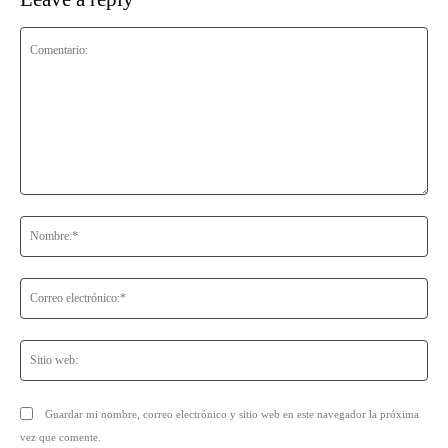
Comentario:
No
Co
ele
Sit
we
Guardar mi nombre, correo electrónico y sitio web en este navegador la próxima
vez que comente.