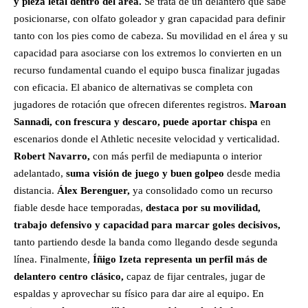
y pieza letal dentro del área.
Se trata de un delantero que sabe
posicionarse, con olfato goleador y gran capacidad para definir
tanto con los pies como de cabeza. Su movilidad en el área y su
capacidad para asociarse con los extremos lo convierten en un
recurso fundamental cuando el equipo busca finalizar jugadas
con eficacia. El abanico de alternativas se completa con
jugadores de rotación que ofrecen diferentes registros.
Maroan
Sannadi, con frescura y descaro, puede aportar chispa
en
escenarios donde el Athletic necesite velocidad y verticalidad.
Robert Navarro,
con más perfil de mediapunta o interior
adelantado,
suma visión de juego y buen golpeo
desde media
distancia.
Álex Berenguer,
ya consolidado como un recurso
fiable desde hace temporadas,
destaca por su movilidad,
trabajo defensivo y capacidad para marcar goles decisivos,
tanto partiendo desde la banda como llegando desde segunda
línea. Finalmente,
Íñigo Izeta representa un perfil más de
delantero centro clásico,
capaz de fijar centrales, jugar de
espaldas y aprovechar su físico para dar aire al equipo. En