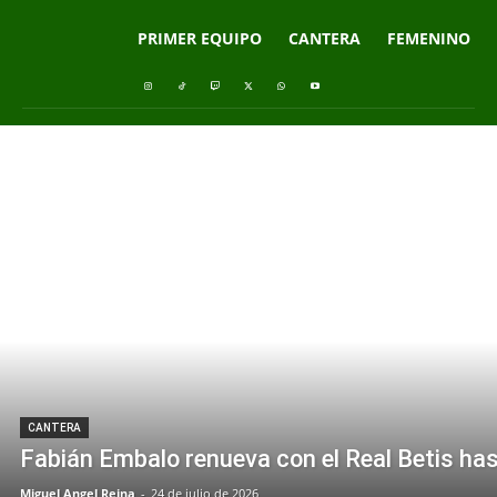
PRIMER EQUIPO
CANTERA
FEMENINO
CANTERA
Fabián Embalo renueva con el Real Betis ha
Miguel Angel Reina
-
24 de julio de 2026