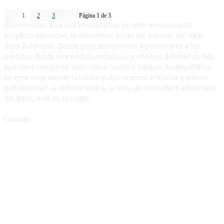
1
2
3
Página 1 de 3
¡Bienvenidos a La Voz Verdiblanca! En este emocionante
proyecto deportivo, te ofrecemos todas las noticias del Real
Betis Balompié. Desde podcasts previos y posteriores a los
partidos, hasta entrevistas exclusivas y análisis detallados, nos
apasiona compartir todo sobre nuestro equipo. Acompáñanos
en este viaje donde también publicaremos artículos y videos
que celebran la cultura bética. Si eres un verdadero aficionado
del Betis, este es tu lugar.
Contacto:
lavozverdiblancaa@gmail.com
ARTICULOS POPULARES
Crónica | Real Betis 2-1 Sevilla FC | Superioridad en El Gran Derbi