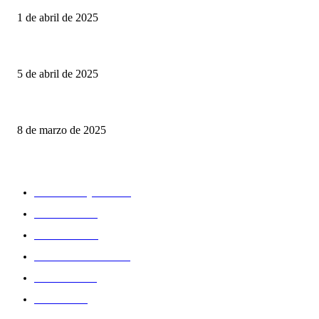
1 de abril de 2025
Análisis FC Barcelona | Un equipo en racha.
5 de abril de 2025
Crónica | Real Betis 2 – 2 Vitoria SC | Todo por resolver
8 de marzo de 2025
CATEGORIAS
PRIMER EQUIPO
514
CANTERA
124
FEMENINO
61
DECLARACIONES
47
CRÓNICAS
28
PREVIAS
27