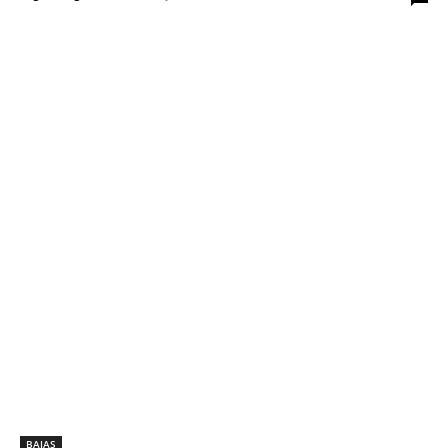
BAJAS