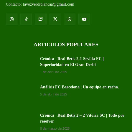
Contacto:
lavozverdiblancaa@gmail.com
ARTICULOS POPULARES
Crónica | Real Betis 2-1 Sevilla FC |
Superioridad en El Gran Derbi
1 de abril de 2025
Análisis FC Barcelona | Un equipo en racha.
5 de abril de 2025
Crónica | Real Betis 2 – 2 Vitoria SC | Todo por
resolver
8 de marzo de 2025