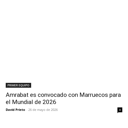
PRIMER EQUIPO
Amrabat es convocado con Marruecos para
el Mundial de 2026
David Prieto
-
26 de mayo de 2026
0