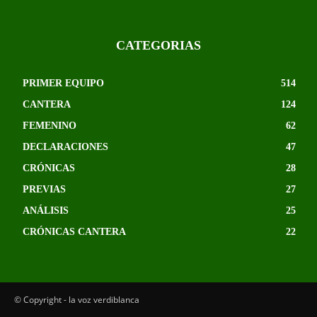
CATEGORIAS
PRIMER EQUIPO
514
CANTERA
124
FEMENINO
62
DECLARACIONES
47
CRÓNICAS
28
PREVIAS
27
ANÁLISIS
25
CRÓNICAS CANTERA
22
© Copyright - la voz verdiblanca