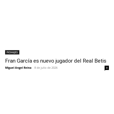
FICHAJES
Fran García es nuevo jugador del Real Betis
Miguel Angel Reina
-
8 de julio de 2026
0