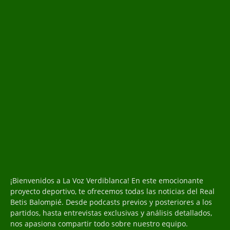
¡Bienvenidos a La Voz Verdiblanca! En este emocionante
proyecto deportivo, te ofrecemos todas las noticias del Real
Betis Balompié. Desde podcasts previos y posteriores a los
partidos, hasta entrevistas exclusivas y análisis detallados,
nos apasiona compartir todo sobre nuestro equipo.