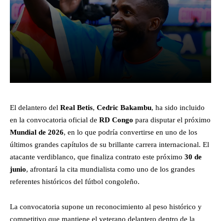
Facebook
X
Pinterest
What
El delantero del
Real Betis
,
Cedric Bakambu
, ha sido incluido
en la convocatoria oficial de
RD Congo
para disputar el próximo
Mundial de 2026
, en lo que podría convertirse en uno de los
últimos grandes capítulos de su brillante carrera internacional. El
atacante verdiblanco, que finaliza contrato este próximo
30 de
junio
, afrontará la cita mundialista como uno de los grandes
referentes históricos del fútbol congoleño.
La convocatoria supone un reconocimiento al peso histórico y
competitivo que mantiene el veterano delantero dentro de la