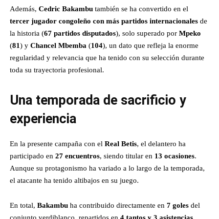
Además,
Cedric Bakambu
también se ha convertido en el
tercer jugador congoleño con más partidos internacionales
de
la historia (
67 partidos disputados
), solo superado por
Mpeko
(
81
) y
Chancel Mbemba
(
104
), un dato que refleja la enorme
regularidad y relevancia que ha tenido con su selección durante
toda su trayectoria profesional.
Una temporada de sacrificio y
experiencia
En la presente campaña con el
Real Betis
, el delantero ha
participado en
27 encuentros
, siendo titular en
13 ocasiones
.
Aunque su protagonismo ha variado a lo largo de la temporada,
el atacante ha tenido altibajos en su juego.
En total,
Bakambu
ha contribuido directamente en
7 goles
del
conjunto verdiblanco, repartidos en
4 tantos y 3 asistencias
,