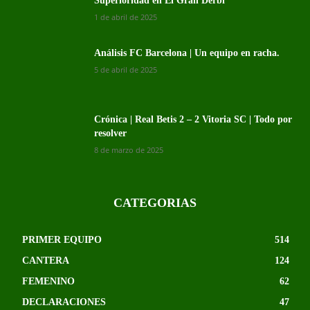
Superioridad en El Gran Derbi
1 de abril de 2025
Análisis FC Barcelona | Un equipo en racha.
5 de abril de 2025
Crónica | Real Betis 2 – 2 Vitoria SC | Todo por
resolver
8 de marzo de 2025
CATEGORIAS
PRIMER EQUIPO
514
CANTERA
124
FEMENINO
62
DECLARACIONES
47