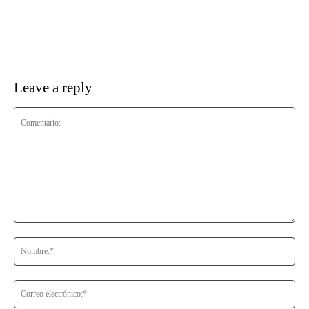
Leave a reply
Comentario:
No
Co
ele