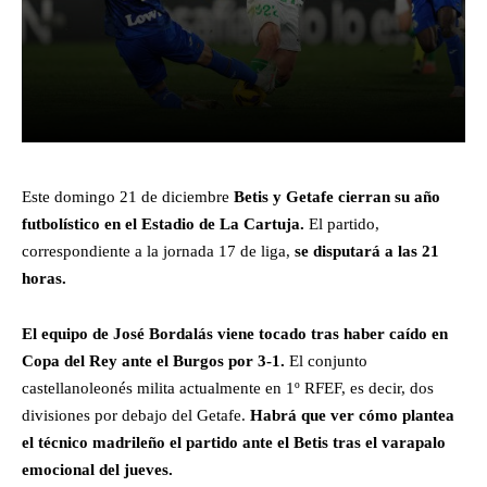
Facebook
X
Pinterest
What
Este domingo 21 de diciembre
Betis y Getafe cierran su año
futbolístico en el Estadio de La Cartuja.
El partido,
correspondiente a la jornada 17 de liga,
se disputará a las 21
horas.
El equipo de José Bordalás viene tocado tras haber caído en
Copa del Rey ante el Burgos por 3-1.
El conjunto
castellanoleonés milita actualmente en 1º RFEF, es decir, dos
divisiones por debajo del Getafe.
Habrá que ver cómo plantea
el técnico madrileño el partido ante el Betis tras el varapalo
emocional del jueves.