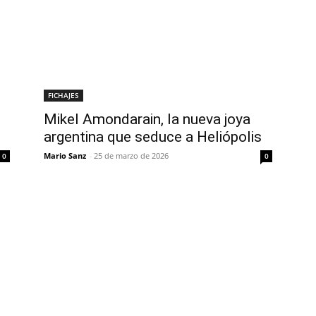
FICHAJES
Mikel Amondarain, la nueva joya
argentina que seduce a Heliópolis
Mario Sanz
-
25 de marzo de 2026
0
0