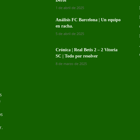
Derbi
1 de abril de 2025
Análisis FC Barcelona | Un equipo
en racha.
5 de abril de 2025
Crónica | Real Betis 2 – 2 Vitoria
SC | Todo por resolver
8 de marzo de 2025
s
s
e
os
r.