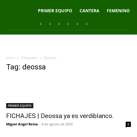
PRIMER EQUIPO
CANTERA
FEMENINO
Inicio
Etiquetas
Deossa
Tag: deossa
PRIMER EQUIPO
FICHAJES | Deossa ya es verdiblanco.
Miguel Angel Reina
-
4 de agosto de 2025
0