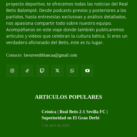
proyecto deportivo, te ofrecemos todas las noticias del Real
Betis Balompié. Desde podcasts previos y posteriores a los
partidos, hasta entrevistas exclusivas y análisis detallados,
nos apasiona compartir todo sobre nuestro equipo.
Acompáñanos en este viaje donde también publicaremos
artículos y videos que celebran la cultura bética. Si eres un
verdadero aficionado del Betis, este es tu lugar.
Contacto:
lavozverdiblancaa@gmail.com
ARTICULOS POPULARES
Crónica | Real Betis 2-1 Sevilla FC |
Superioridad en El Gran Derbi
1 de abril de 2025