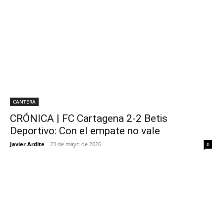
CANTERA
CRÓNICA | FC Cartagena 2-2 Betis
Deportivo: Con el empate no vale
Javier Ardite
-
23 de mayo de 2026
0