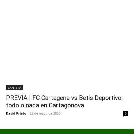
CANTERA
PREVIA | FC Cartagena vs Betis Deportivo:
todo o nada en Cartagonova
David Prieto
-
22 de mayo de 2026
0