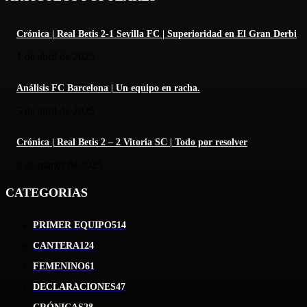
Crónica | Real Betis 2-1 Sevilla FC | Superioridad en El Gran Derbi
1 de abril de 2025
Análisis FC Barcelona | Un equipo en racha.
5 de abril de 2025
Crónica | Real Betis 2 – 2 Vitoria SC | Todo por resolver
8 de marzo de 2025
CATEGORIAS
PRIMER EQUIPO
514
CANTERA
124
FEMENINO
61
DECLARACIONES
47