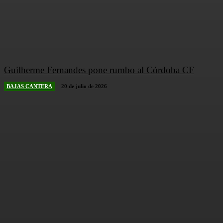
Guilherme Fernandes pone rumbo al Córdoba CF
BAJAS CANTERA
20 de julio de 2026