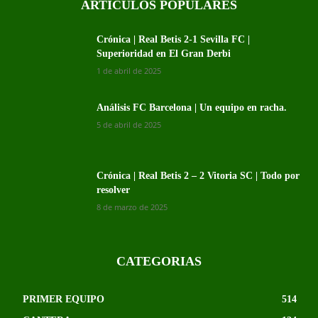
ARTICULOS POPULARES
Crónica | Real Betis 2-1 Sevilla FC |
Superioridad en El Gran Derbi
1 de abril de 2025
Análisis FC Barcelona | Un equipo en racha.
5 de abril de 2025
Crónica | Real Betis 2 – 2 Vitoria SC | Todo por
resolver
8 de marzo de 2025
CATEGORIAS
PRIMER EQUIPO
514