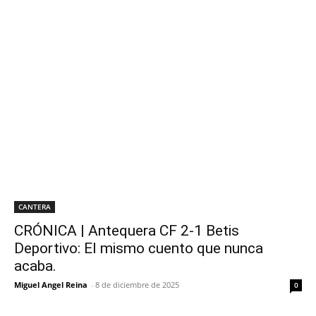
CANTERA
CRÓNICA | Antequera CF 2-1 Betis
Deportivo: El mismo cuento que nunca
acaba.
Miguel Angel Reina
-
8 de diciembre de 2025
0