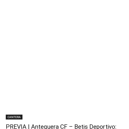
CANTERA
PREVIA | Antequera CF – Betis Deportivo: