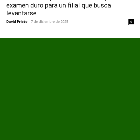
examen duro para un filial que busca
levantarse
David Prieto
-
7 de diciembre de 2025
0