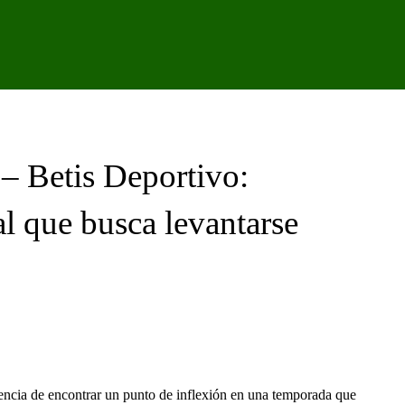
IPO
CANTERA
FEMENINO
PODCAST
GALER
– Betis Deportivo:
al que busca levantarse
Pinterest
WhatsApp
gencia de encontrar un punto de inflexión en una temporada que