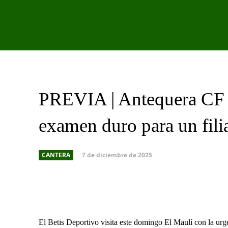
PRIMER EQU
PREVIA | Antequera CF 
examen duro para un fili
7 de diciembre de 2025
CANTERA
Facebook
X
Cuota
El Betis Deportivo visita este domingo El Maulí con la ur