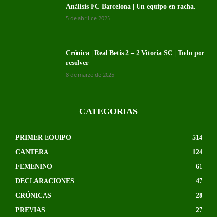
Análisis FC Barcelona | Un equipo en racha.
5 de abril de 2025
Crónica | Real Betis 2 – 2 Vitoria SC | Todo por
resolver
8 de marzo de 2025
CATEGORIAS
PRIMER EQUIPO
514
CANTERA
124
FEMENINO
61
DECLARACIONES
47
CRÓNICAS
28
PREVIAS
27