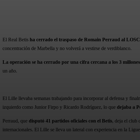
Cuota
Facebook
X
Pinterest
El Real Betis
ha cerrado el traspaso de Romain Perraud al LOSC 
concentración de Marbella y no volverá a vestirse de verdiblanco.
La operación se ha cerrado por una cifra cercana a los 3 millone
un año.
El Lille llevaba semanas trabajando para incorporar al defensa y finalm
izquierdo como Junior Firpo y Ricardo Rodríguez, lo que
dejaba a Pe
Perraud, que
disputó 41 partidos oficiales con el Betis
, deja el club
internacionales. El Lille se lleva un lateral con experiencia en la Li