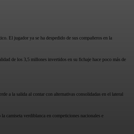
bético. El jugador ya se ha despedido de sus compañeros en la
alidad de los 3,5 millones invertidos en su fichaje hace poco más de
de a la salida al contar con alternativas consolidadas en el lateral
do la camiseta verdiblanca en competiciones nacionales e