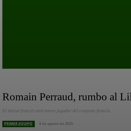
Romain Perraud, rumbo al Lille
El lateral francés será nuevo jugador del conjunto francés.
8 de agosto de 2025
PRIMER EQUIPO