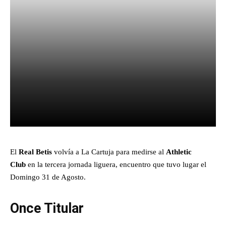
Facebook
X
Pinterest
What
El
Real Betis
volvía a La Cartuja para medirse al
Athletic
Club
en la tercera jornada liguera, encuentro que tuvo lugar el
Domingo 31 de Agosto.
Once Titular