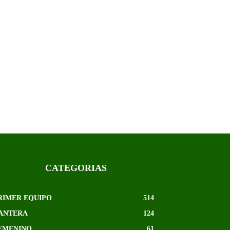
CATEGORIAS
RIMER EQUIPO
514
ANTERA
124
EMENINO
61