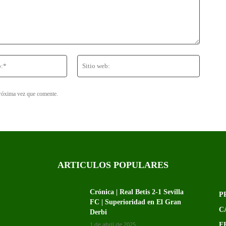
Correo
Sitio
electrónico:*
web:
próxima vez que comente.
ARTICULOS POPULARES
Crónica | Real Betis 2-1 Sevilla
P
FC | Superioridad en El Gran
C
Derbi
1 de abril de 2025
F