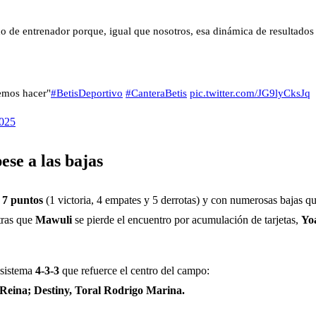
o de entrenador porque, igual que nosotros, esa dinámica de resultados 
emos hacer"
#BetisDeportivo
#CanteraBetis
pic.twitter.com/JG9lyCksJq
025
ese a las bajas
n 7 puntos
(1 victoria, 4 empates y 5 derrotas) y con numerosas bajas q
tras que
Mawuli
se pierde el encuentro por acumulación de tarjetas,
Yo
 sistema
4-3-3
que refuerce el centro del campo:
Reina; Destiny, Toral Rodrigo Marina.