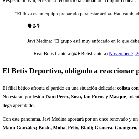
Respecto al rival, el técnico reconoció la calidad del conjunto balear:
“El Ibiza es un equipo preparado para estar arriba. Han cambiad
🗣️📝🎙️
Javi Medina: "El grupo está muy enfocado en lo que deb
— Real Betis Cantera (@RBetisCantera)
November 7, 2
El Betis Deportivo, obligado a reaccionar p
El filial bético afronta el partido en una situación delicada:
colista co
No estarán por lesión
Dani Pérez, Sosu, Ian Forns y Masqué
, mien
llega apercibido.
Con este panorama, Javi Medina apostará por un once renovado y un
Manu González; Busto, Moha, Félix, Bladi; Gismera, Gnangoro, 