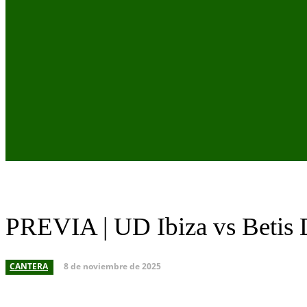
PREVIA | UD Ibiza vs Betis D
8 de noviembre de 2025
CANTERA
Cuota
Facebook
X
Pinterest