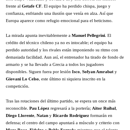
frente al
Getafe CF
. El equipo ha perdido chispa, juego y
confianza, enfriando una ilusión que venía en alza. Así que
Europa aparece como refugio emocional para el beticismo.
La mirada apunta inevitablemente a
Manuel Pellegrini
. El
crédito del técnico chileno ya no es intocable; el equipo ha
perdido autoridad y los rivales están imponiendo su ritmo con
demasiada facilidad. Aun así, el entrenador ha tirado de fondo de
armario y se ha llevado a Grecia a todos los jugadores
disponibles. Siguen fuera por lesión
Isco
,
Sofyan Amrabat
y
Giovani Lo Celso
, este último ni siquiera inscrito en la
competición.
Tras las rotaciones del último partido, se espera un once más
reconocible.
Pau López
regresará a la portería;
Aitor Ruibal
,
Diego Llorente
,
Natan
y
Ricardo Rodríguez
formarán en
defensa; el centro del campo apuntará a músculo y criterio con
Marc Roca
,
Fidalgo
y
Pablo Fornals
; mientras que el talento