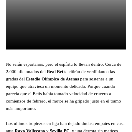
Facebook
X
Pinterest
WhatsA
No serán espartanos, pero el espíritu lo llevan dentro. Cerca de
2.000 aficionados del
Real Betis
teñirán de verdiblanco las
gradas del
Estadio Olímpico de Atenas
para sostener a un
equipo que atraviesa un momento delicado. Porque cuando
parecía que el Betis había tomado velocidad de crucero a
comienzos de febrero, el motor se ha gripado justo en el tramo
más inoportuno.
Los últimos tropiezos en liga han dejado dudas: empates en casa
ante
Rayo Vallecano
y
Sevilla FC
, y una derrota sin matices